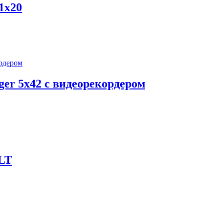
1x20
ger 5x42 с видеорекордером
 LT