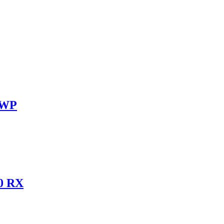
 WP
0 RX