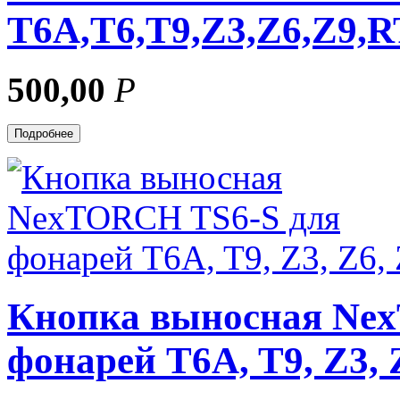
T6A,T6,T9,Z3,Z6,Z9,
500,00
Р
Подробнее
Кнопка выносная Ne
фонарей T6A, T9, Z3, 