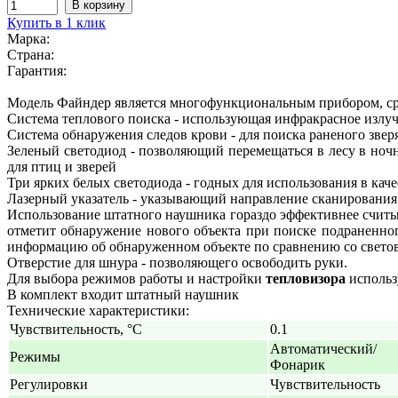
Купить в 1 клик
Марка:
Страна:
Гарантия:
Модель Файндер является многофункциональным прибором, ср
Система теплового поиска - использующая инфракрасное излуч
Система обнаружения следов крови - для поиска раненого звер
Зеленый светодиод - позволяющий перемещаться в лесу в ночн
для птиц и зверей
Три ярких белых светодиода - годных для использования в каче
Лазерный указатель - указывающий направление сканирования
Использование штатного наушника гораздо эффективнее считы
отметит обнаружение нового объекта при поиске подраненно
информацию об обнаруженном объекте по сравнению со свет
Отверстие для шнура - позволяющего освободить руки.
Для выбора режимов работы и настройки
тепловизора
использ
В комплект входит штатный наушник
Технические характеристики:
Чувствительность, °C
0.1
Автоматический/
Режимы
Фонарик
Регулировки
Чувствительность