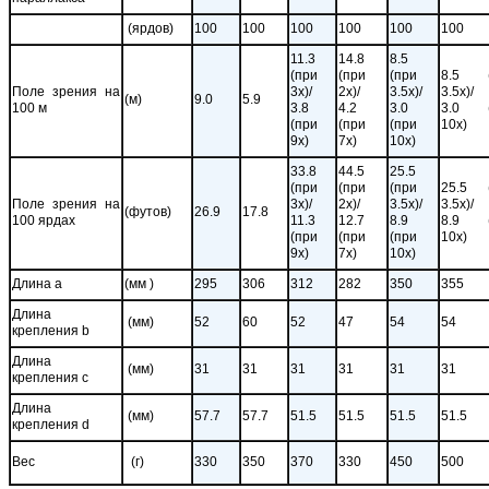
(ярдов)
100
100
100
100
100
100
11.3
14.8
8.5
(при
(при
(при
8.5 (
Поле зрения на
3x)/
2x)/
3.5x)/
3.5x)/
(м)
9.0
5.9
100 м
3.8
4.2
3.0
3.0 (
(при
(при
(при
10x)
9x)
7x)
10x)
33.8
44.5
25.5
(при
(при
(при
25.5 
Поле зрения на
3x)/
2x)/
3.5x)/
3.5x)/
(футов)
26.9
17.8
100 ярдах
11.3
12.7
8.9
8.9 (
(при
(при
(при
10x)
9x)
7x)
10x)
Длина a
(мм )
295
306
312
282
350
355
Длина
(мм)
52
60
52
47
54
54
крепления b
Длина
(мм)
31
31
31
31
31
31
крепления c
Длина
(мм)
57.7
57.7
51.5
51.5
51.5
51.5
крепления d
Вес
(г)
330
350
370
330
450
500