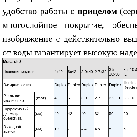
удобство работы с
прицелом
(се
многослойное покрытие, обесп
изображение с действительно вы
от воды гарантирует высокую над
Monarch 2
3.5-
3.5-10x
Название модели
4x40
6x42
3-9x40
2-7x32
10x50
IL
Illumina
Визирная сетка
Duplex
Duplex
Duplex
Duplex
Duplex
Reticle
Реальное
(крат)
4
6
3-9
2-7
3.5-10
3.5-10
увеличение
Эффективный
диаметр
(мм)
40
42
40
32
50
50
объектива
Выходной
(мм)
10
7
4.4
4.6
5
5
зрачок