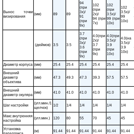
94
102
102
(при
102 (
(при
(при
Вынос точки
3x)/
3.5x)/
(мм)
89
89
2x)/
3.5x)/
визирования
91
99 (
94 (при
99 (при
(при
10x)
7x)
10x)
9x)
3.7
4.0(при
4.0(при
(при
4.0(на
2x)/
3.5x)/
3x)/
3.5x)/
(дюймов)
3.5
3.5
3.7
3.9
3.6
3.9 (
(при
(при
(при
10x)
9x)
10x)
9x)
Диаметр корпуса
(мм)
25.4
25.4
25.4
25.4
25.4
25.4
Внешний
диаметр
(мм)
47.3
49.3
47.3
39.3
57.5
57.5
объектива
Внешний
(мм)
41.0
41.0
41.0
41.0
41.0
41.0
диаметр окуляра
(угл.мин./1
Шаг настройки
1/2
1/4
1/4
1/4
1/4
1/4
щелчок)
Макс.внутренняя
(угл.мин.)
120
80
55
70
45
45
настройка
Установка
(м)
91.44
91.44
91.44
91.44
91.44
91.44
параллакса