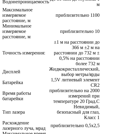
Водонепроницаемость
м
Максимальное
измеряемое
приблизительно 1100
расстояние, м
Минимальное
измеряемое
приблизительно 10
расстояние, м
±1 м на расстоянии до
366 м ±2 м на
Точность измерения:
расстоянии до 732 м ±
0,5% на расстоянии
более 732 м
Жидкокристаллический,
Дисплей
выбор метры/ярды
1,5V литиевый элемент
Батарейка
CR2
приблизительно на 2000
Время работы
измерений при
батарейки
температуре 20 Град.С
Невидимый,
Тип лазера
безопасный для глаз,
Класс 1
Расхождение
приблизительно 0,5х2,5
лазерного луча, мрад
Максимальное время