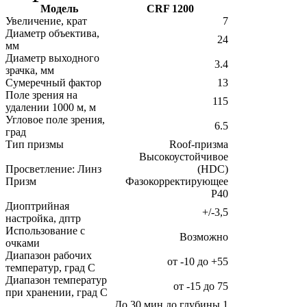
Модель
CRF 1200
Увеличение, крат
7
Диаметр объектива,
24
мм
Диаметр выходного
3.4
зрачка, мм
Сумеречный фактор
13
Поле зрения на
115
удалении 1000 м, м
Угловое поле зрения,
6.5
град
Тип призмы
Roof-призма
Высокоустойчивое
Просветление: Линз
(HDC)
Призм
Фазокорректирующее
Р40
Диоптрийная
+/-3,5
настройка, дптр
Использование с
Возможно
очками
Диапазон рабочих
от -10 до +55
температур, град С
Диапазон температур
от -15 до 75
при хранении, град С
До 30 мин до глубины 1