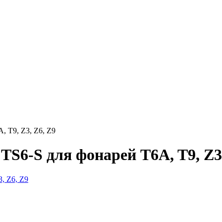
 T9, Z3, Z6, Z9
6-S для фонарей T6A, T9, Z3,