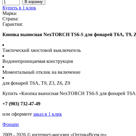
Купить в 1 клик
Марка:
Страна:
Гарантия:
Кнопка выносная NexTORCH TS6-S для фонарей T6A, T9, Z3
Тактический хвостовой выключатель
Водонепроницаемая конструкция
Моментальный отклик на включение
для фонарей T6A, T9, Z3, Z6, Z9
Купить «Кнопка выносная NexTORCH TS6-S для фонарей T6A, T
+7 (903) 732-47-49
или оформите
заказ в 1 клик
Фонари
2009 - 2026 © интернет-магазин «ОптикаВсем.ru»