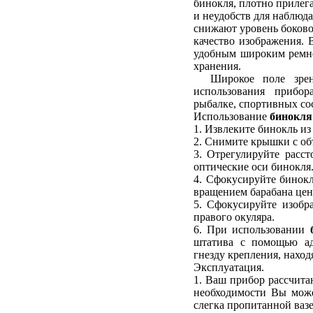
бинокля, плотно прилег
и неудобств для наблюд
снижают уровень боково
качество изображения.
удобным широким ремнё
хранения.
Широкое поле зрени
использования прибор
рыбалке, спортивных со
Использование
бинокля
1. Извлеките бинокль из
2. Снимите крышки с об
3. Отрегулируйте расст
оптические оси бинокля
4. Сфокусируйте бинок
вращением барабана цен
5. Сфокусируйте изобр
правого окуляра.
6. При использовании
штатива с помощью ад
гнезду крепления, нахо
Эксплуатация.
1. Ваш прибор рассчита
необходимости Вы може
слегка пропитанной ваз