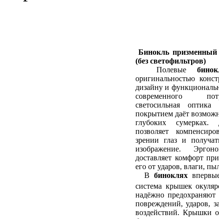
Бинокль призменный
(без светофильтров)
Полевые
бинок
оригинальностью конс
дизайну и функциональн
современного потр
светосильная оптика
покрытием даёт возможн
глубоких сумерках. 
позволяет компенсиро
зрении глаз и получат
изображение. Эргон
доставляет комфорт при
его от ударов, влаги, пы
В
биноклях
впервые
система крышек окуля
надёжно предохраняют 
повреждений, ударов, з
воздействий. Крышки о