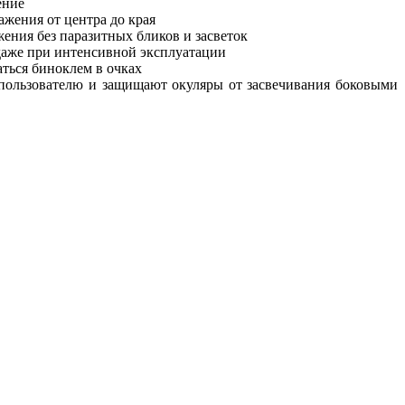
ение
жения от центра до края
ния без паразитных бликов и засветок
даже при интенсивной эксплуатации
аться биноклем в очках
ользователю и защищают окуляры от засвечивания боковыми