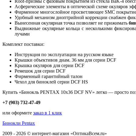
Roof-призмы с фазовым покрытием из стекла BaK-4 обесп
Асферические элементы в оптической схеме окуляров эф
Фирменное многослойное просветляющее SMC покрытие вс
Удобный механизм диоптрийной коррекции снабжен фикса
Вынесенная окулярная точка позволяет не прижимать
би
Выдвижные окулярные кольца с несколькими фиксиров
лучами
Комплект поставки:
Инструкция по эксплуатации на русском языке
Крышки объективов диам. 36 мм для серии DCF
Крышка окуляров для серии DCF
Ремешок для серии DCF
Фирменный гарантийный талон
Чехол для биноклей серии DCF HS
Купить «Бинокль PENTAX 10x36 DCF NV» легко — просто поз
+7 (903) 732-47-49
или оформите
заказ в 1 клик
Бинокли Pentax
2009 - 2026 © интернет-магазин «ОптикаВсем.ru»