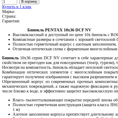
Купить в 1 клик
Марка:
Страна:
Гарантия:
Бинокль PENTAX 10x36 DCF NV
Высококлассный и доступный по цене 10x бинокль с R
Компактные размеры в сочетании с хорошей светосилой б
Полностью герметичный корпус с азотным заполнением,
Отличная оптическая схема с фирменным многослойным 
Бинокль
10х36 серии DCF NV сочетает в себе характерные д
свойством он пригоден как для повседневных (театр, туризм), 
Несмотря на компактность, бинокль обладает неплохой светос
Комбинация оптических элементов с многослойным покрыти
гарантирует получение изображения с высоким разрешением и 
Обрезиненный корпус из современных прочных композитных
механических повреждений, а также надежную фиксацию в рук
числе близко к воде, и эффективно защитит высококлассную опт
Влаго- пылеотталкивающее покрытие передней линзы объ
Полностью герметичная конструкция (защита класса JIS6
1 м)
Азотное заполнение корпуса препятствует длительному з