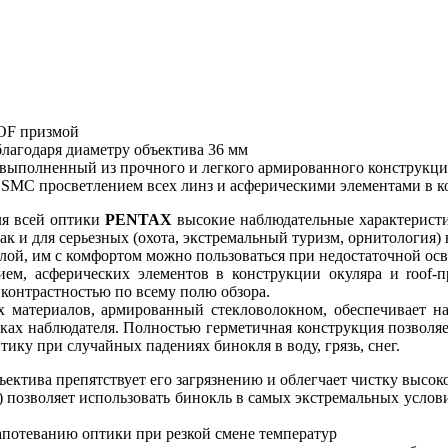
OOF призмой
лагодаря диаметру объектива 36 мм
 выполненный из прочного и легкого армированного конструкци
SMC просветлением всех линз и асферическими элементами в к
ля всей оптики
PENTAX
высокие наблюдательные характеристи
так и для серьезных (охота, экстремальный туризм, орнитология)
илой, им с комфортом можно пользоваться при недостаточной ос
ем, асферических элементов в конструкции окуляра и roof-
контрастностью по всему полю обзора.
 материалов, армированный стекловолокном, обеспечивает 
ах наблюдателя. Полностью герметичная конструкция позволяе
ику при случайных падениях бинокля в воду, грязь, снег.
ектива препятствует его загрязнению и облегчает чистку высок
) позволяет использовать бинокль в самых экстремальных услов
апотеванию оптики при резкой смене температур