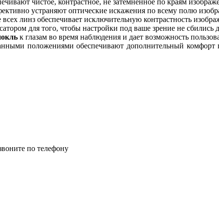
ечивают чистое, контрастное, не затемненное по краям изображ
фективно устраняют оптические искажения по всему полю изобра
ех линз обеспечивает исключительную контрастность изображе
тором для того, чтобы настройки под ваше зрение не сбились 
нокль
к глазам во время наблюдения и дает возможность пользов
анными положениями обеспечивают дополнительный комфорт п
воните по телефону