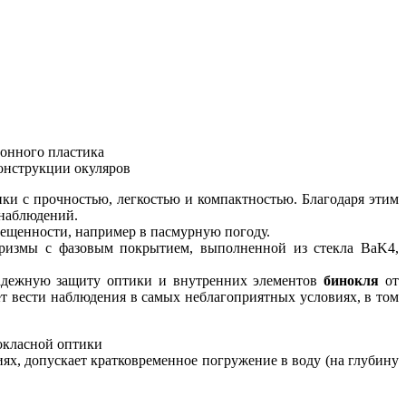
онного пластика
онструкции окуляров
ки с прочностью, легкостью и компактностью. Благодаря этим
 наблюдений.
вещенности, например в пасмурную погоду.
призмы с фазовым покрытием, выполненной из стекла BaK4,
надежную защиту оптики и внутренних элементов
бинокля
от
т вести наблюдения в самых неблагоприятных условиях, в том
окласной оптики
иях, допускает кратковременное погружение в воду (на глубину