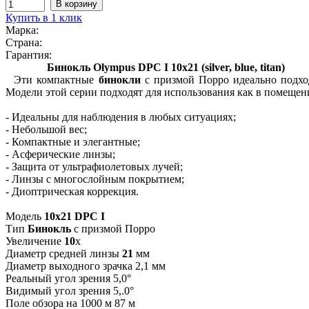
Купить в 1 клик
Марка:
Страна:
Гарантия:
Бинокль Olympus DPC I 10x21 (silver, blue, titan)
Эти компактные
бинокли
с призмой Порро идеально подход
Модели этой серии подходят для использования как в помещен
- Идеальны для наблюдения в любых ситуациях;
- Небольшой вес;
- Компактные и элегантные;
- Асферические линзы;
- Защита от ультрафиолетовых лучей;
- Линзы с многослойным покрытием;
- Диоптрическая коррекция.
Модель
10x21 DPC I
Тип
Бинокль
с призмой Порро
Увеличение
10
х
Диаметр средней линзы
21
мм
Диаметр выходного зрачка 2,1 мм
Реальный угол зрения 5,0°
Видимый угол зрения 5,.0°
Поле обзора на 1000 м 87 м