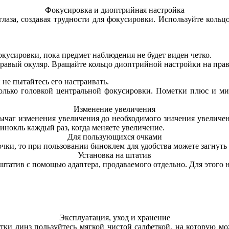
Фокусировка и диоптрийная настройка
лаза, создавая трудности для фокусировки. Используйте кольц
кусировки, пока предмет наблюдения не будет виден четко.
правый окуляр. Вращайте кольцо диоптрийной настройки на право
е пытайтесь его настраивать.
только головкой центральной фокусировки. Пометки плюс и м
Изменение увеличения
чаг изменения увеличения до необходимого значения увеличени
инокль каждый раз, когда меняете увеличение.
Для пользующихся очками
ки, то при пользовании биноклем для удобства можете загнуть
Установка на штатив
штатив с помощью адаптера, продаваемого отдельно. Для этого
Эксплуатация, уход и хранение
тки линз пользуйтесь мягкой чистой салфеткой, на которую м