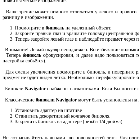
появится четкое изображение.
Ваше зрение может немного отличаться у левого и правого г
разницу в изображении.
Посмотрите в
бинокль
на удаленный объект.
Закройте правый глаз и вращайте головку центральной фо
Теперь закройте левый глаз и наблюдайте предмет через 
Внимание! Левый окуляр неподвижен. Во избежание поломки н
Теперь
бинокль
сфокусирован, и далее надо пользоваться 
настройка собьётся).
Для смены увеличения посмотрите в бинокль, и поверните ры
предмет не будет виден четко. Необходимо перефокусировать б
Бинокли
Navigator
снабжены наглазниками. Если Вы носите оч
Классические
бинокли Navigator
могут быть установлены на 
Установить адаптер на штативе
Отвинтить декоративный колпачок бинокля.
Закрепить бинокль на адаптере (резьба 1/4 дюйма)
Не дотрагивайтесь пальцами до поверхностей линз. Для очис