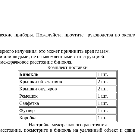
еские приборы. Пожалуйста, прочтите руководства по экспл
рного излучения, это может причинить вред глазам.
ми или людьми, не ознакомленными с инструкцией.
 межзрачковое расстояние бинокля.
Комплект поставки
Бинокль
1 шт.
Крышки объективов
2 шт.
Крышки окуляров
2 шт.
Ремешок
1 шт.
Салфетка
1 шт.
Футляр
1 шт.
Коробка
1 шт.
Настройка межзрачкового расстояния
асстояние, посмотрите в бинокль на удаленный объект и сдвиг