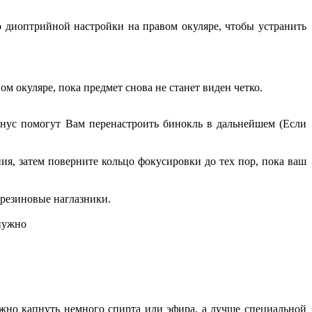
о диоптрийной настройки на правом окуляре, чтобы устранить
м окуляре, пока предмет снова не станет виден четко.
инус помогут Вам перенастроить бинокль в дальнейшем (Если
я, затем поверните кольцо фокусировки до тех пор, пока ваш
 резиновые наглазники.
 нужно
ожно капнуть немного спирта или эфира, а лучше специальной