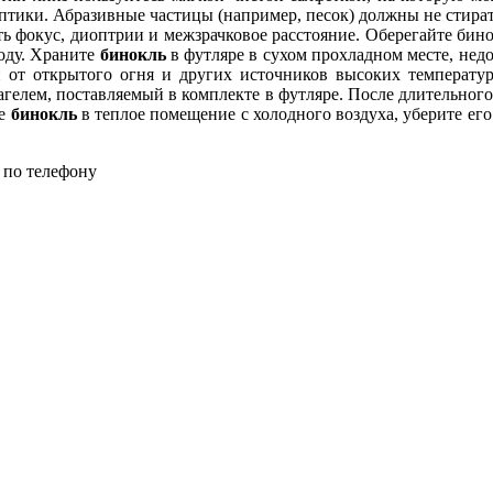
тики. Абразивные частицы (например, песок) должны не стирать
ть фокус, диоптрии и межзрачковое расстояние. Оберегайте бин
воду. Храните
бинокль
в футляре в сухом прохладном месте, нед
и от открытого огня и других источников высоких температу
агелем, поставляемый в комплекте в футляре. После длительного
те
бинокль
в теплое помещение с холодного воздуха, уберите его
 по телефону