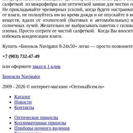
салфеткой из микрофибры или оптической замши для чистки оп
Не прикладывайте чрезмерных усилий, когда будете настраива
от влаги, не пользуйтесь им во время дождя и не опускайте в 
веществ, вдали от отопителей (бытовых и автомобильных) 
солнечных лучей. Желательно не выбрасывать пакетик с силик
пленка. Просто сотрите ее чистой салфеткой. Когда Вы вноси
избежать конденсации влаги.
Купить «Бинокль Navigator 8-24x50» легко — просто позвоните
+7 (903) 732-47-49
или оформите
заказ в 1 клик
Бинокли Navigator
2009 - 2026 © интернет-магазин «ОптикаВсем.ru»
Каталог
Новости
Контакты
Оптические прицелы
Коллиматорные прицелы
Приборы ночного видения