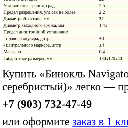
Угловое поле зрения, град
2.5
Предел разрешения, угл.сек не более
2.2
Диаметр объектива, мм
32
Диаметр выходного зрачка, мм
1.45
Предел диоптрийной установки:
- правого окуляра, дптр
±3
- центрального маркера, дптр
±4
Масса, кг
0,4
Габаритные размеры, мм
130x120x40
Купить «Бинокль Navigato
серебристый)» легко — пр
+7 (903) 732-47-49
или оформите
заказ в 1 к