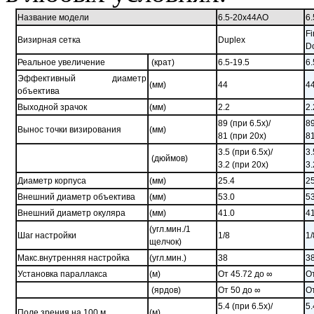
Название модели
6.5-20x44AO
6
F
Визирная сетка
Duplex
D
Реальное увеличение
(крат)
6.5-19.5
6.
Эффективный диаметр
(мм)
44
4
объектива
Выходной зрачок
(мм)
2.2
2.
89 (при 6.5x)/
89
Вынос точки визирования
(мм)
81 (при 20x)
81
3.5 (при 6.5x)/
3.
(дюймов)
3.2 (при 20x)
3.
Диаметр корпуса
(мм)
25.4
2
Внешний диаметр объектива
(мм)
53.0
5
Внешний диаметр окуляра
(мм)
41.0
4
(угл.мин./1
Шаг настройки
1/8
1/
щелчок)
Макс.внутренняя настройка
(угл.мин.)
38
3
Установка параллакса
(м)
От 45.72 до ∞
О
(ярдов)
От 50 до ∞
О
5.4 (при 6.5x)/
5.
Поле зрения на
100 м
(м)