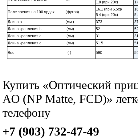
1.8 (при 20x)
1.
16.1 (при 6.5x)/
16
Поле зрения на
100 ярдах
(футов)
5.4 (при 20x)
5.
Длина a
(мм )
373
3
Длина крепления b
(мм)
52
5
Длина крепления c
(мм)
31
3
Длина крепления d
(мм)
51.5
5
Вес
(г)
590
5
Купить «Оптический прице
AO (NP Matte, FCD)» лег
телефону
+7 (903) 732-47-49