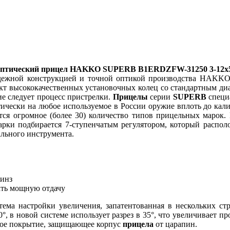
птический прицел HAKKO SUPERB B1ERDZFW-31250 3-12x
ежной конструкцией и точной оптикой производства HAKKO. 
ект высококачественных установочных колец со стандартным диа
е следует процесс пристрелки.
Прицелы
серии
SUPERB
специ
чески на любое используемое в России оружие вплоть до калибр
ется огромное (более 30) количество типов прицельных марок. 
марки подбирается 7-ступенчатым регулятором, который распо
льного инструмента.
линз
ать мощную отдачу
тема настройки увеличения, запатентованная в нескольких ст
0°, в новой системе использует разрез в 35°, что увеличивает п
чное покрытие, защищающее корпус
прицела
от царапин.