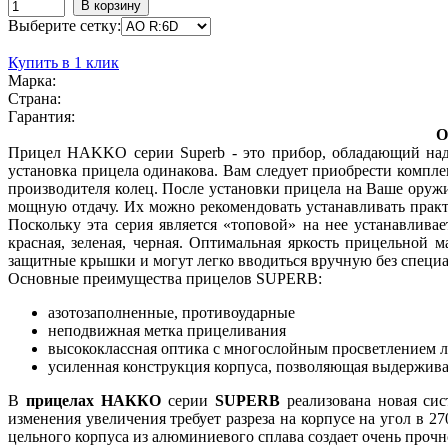
Выберите сетку:
Купить в 1 клик
Марка:
Страна:
Гарантия:
О
Прицел HAKKO серии Superb - это прибор, обладающий над
установка прицела одинакова. Вам следует приобрести компл
производителя колец. После установки прицела на Ваше оружи
мощную отдачу. Их можно рекомендовать устанавливать практи
Поскольку эта серия является «топовой» на нее устанавлива
красная, зеленая, черная. Оптимальная яркость прицельной 
защитные крышки и могут легко вводиться вручную без специа
Основные преимущества прицелов SUPERB:
азотозаполненные, противоударные
неподвижная метка прицеливания
высококлассная оптика с многослойным просветлением 
усиленная конструкция корпуса, позволяющая выдержив
В
прицелах НАККО
серии
SUPERB
реализована новая сис
изменения увеличения требует разреза на корпусе на угол в 27
цельного корпуса из алюминиевого сплава создает очень про