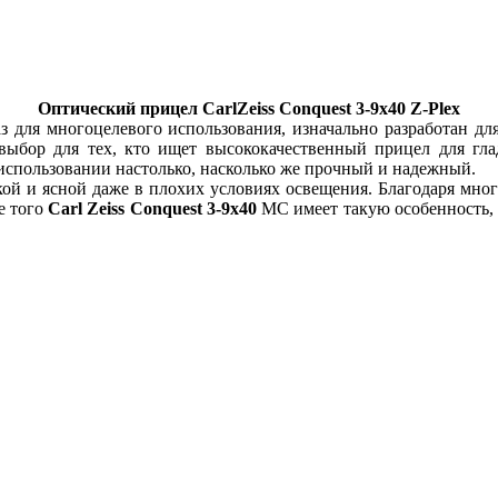
Оптический прицел CarlZeiss Conquest 3-9x40 Z-Plex
з для многоцелевого использования, изначально разработан дл
выбор для тех, кто ищет высококачественный прицел для глад
 использовании настолько, насколько же прочный и надежный.
еткой и ясной даже в плохих условиях освещения. Благодаря м
е того
Carl Zeiss Conquest 3-9х40
MC имеет такую особенность, 