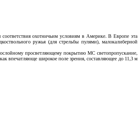
я соответствия охотничьим условиям в Америке. В Европе эта
коствольного ружья (для стрельбы пулями), малокалиберной
ногослойному просветляющему покрытию МС светопропускание,
как впечатляюще широкое поле зрения, составляющее до 11,3 м