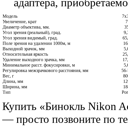
адаптера, приобретаемо
Модель
7х
Увеличение, крат
7
Диаметр объектива, мм.
3
Угол зрения (реальный), град.
9,
Угол зрения видимый, град.
65
Поле зрения на удалении 1000м, м
16
Выходной зрачок, мм
5,
Относительная яркость
25
Удаление выходного зрачка, мм
17
Минимальное расст. фокусировки, м
5,
Регулировка межзрачкового расстояния, мм
56-
Вес, г
80
Длина, мм
12
Ширина, мм
18
Тип
Por
Купить «Бинокль Nikon A
— просто позвоните по т