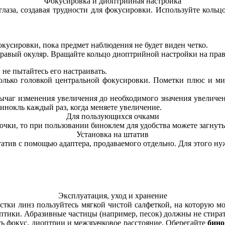
Фокусировка и диоптрийная настройка
лаза, создавая трудности для фокусировки. Используйте кольц
кусировки, пока предмет наблюдения не будет виден четко.
правый окуляр. Вращайте кольцо диоптрийной настройки на право
е пытайтесь его настраивать.
только головкой центральной фокусировки. Пометки плюс и м
чаг изменения увеличения до необходимого значения увеличени
инокль каждый раз, когда меняете увеличение.
Для пользующихся очками
чки, то при пользовании биноклем для удобства можете загнуть
Установка на штатив
татив с помощью адаптера, продаваемого отдельно. Для этого н
Эксплуатация, уход и хранение
тки линз пользуйтесь мягкой чистой салфеткой, на которую м
тики. Абразивные частицы (например, песок) должны не стирать
ть фокус, диоптрии и межзрачковое расстояние. Оберегайте
бино