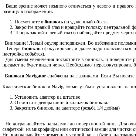
Ваше зрение может немного отличаться у левого и правого г
разницу в изображении.
Посмотрите в
бинокль
на удаленный объект.
Закройте правый глаз и вращайте головку центральной фо
Теперь закройте левый глаз и наблюдайте предмет через 
Внимание! Левый окуляр неподвижен. Во избежание поломки н
Теперь
бинокль
сфокусирован, и далее надо пользоваться 
настройка собьётся).
Для смены увеличения посмотрите в бинокль, и поверните ры
предмет не будет виден четко. Необходимо перефокусировать б
Бинокли Navigator
снабжены наглазниками. Если Вы носите о
Классические бинокли Navigator могут быть установлены на ш
Установить адаптер на штативе
Отвинтить декоративный колпачок бинокля.
Закрепить бинокль на адаптере (резьба 1/4 дюйма)
Не дотрагивайтесь пальцами до поверхностей линз. Для очис
салфеткой из микрофибры или оптической замши для чистки оп
Не прикладывайте чрезмерных усилий, когда будете настраива