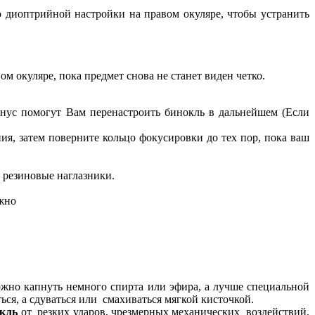
о диоптрийной настройки на правом окуляре, чтобы устранить
м окуляре, пока предмет снова не станет виден четко.
инус помогут Вам перенастроить бинокль в дальнейшем (Если
я, затем поверните кольцо фокусировки до тех пор, пока ваш
 резиновые наглазники.
ужно
ожно капнуть немного спирта или эфира, а лучше специальной
ся, а сдуваться или смахиваться мягкой кисточкой.
кль
от резких ударов, чрезмерных механических воздействий,