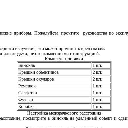
еские приборы. Пожалуйста, прочтите руководства по экспл
ерного излучения, это может причинить вред глазам.
ми или людьми, не ознакомленными с инструкцией.
Комплект поставки
Бинокль
1 шт.
Крышки объективов
2 шт.
Крышки окуляров
2 шт.
Ремешок
1 шт.
Салфетка
1 шт.
Футляр
1 шт.
Коробка
1 шт.
Настройка межзрачкового расстояния
асстояние, посмотрите в бинокль на удаленный объект и сдви