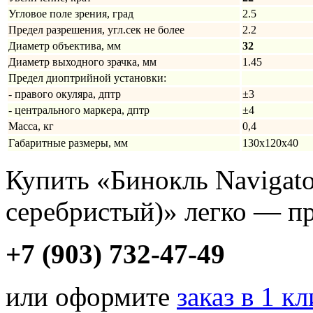
Угловое поле зрения, град
2.5
Предел разрешения, угл.сек не более
2.2
Диаметр объектива, мм
32
Диаметр выходного зрачка, мм
1.45
Предел диоптрийной установки:
- правого окуляра, дптр
±3
- центрального маркера, дптр
±4
Масса, кг
0,4
Габаритные размеры, мм
130x120x40
Купить «Бинокль Navigato
серебристый)» легко — пр
+7 (903) 732-47-49
или оформите
заказ в 1 к