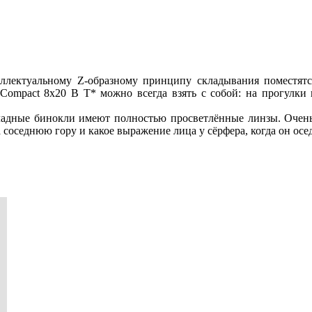
еллектуальному Z-образному принципу складывания поместят
Compact 8x20 B T* можно всегда взять с собой: на прогулки 
ладные бинокли имеют полностью просветлённые линзы. Очень 
 соседнюю гору и какое выражение лица у сёрфера, когда он осе