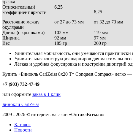
зрачка
Относительный
6,25
6,25
коэффициент яркости
Расстояние между
от 27 до 73 мм
от 32 до 73 мм
окулярами
Длина (с крышками)
102 мм
119 мм
Ширина
92 мм
97 мм
Вес
185 гр
200 гр
Удивительная мобильность, они умещаются практически 
Удивительная конструкция шарниров для максимального 
Лёгкая и удобная фокусировка и подстройка диоптрий о
Купить «Бинокль CarlZeiss 8x20 T* Conquest Compact» легко —
+7 (903) 732-47-49
или оформите
заказ в 1 клик
Бинокли CarlZeiss
2009 - 2026 © интернет-магазин «ОптикаВсем.ru»
Каталог
Новости