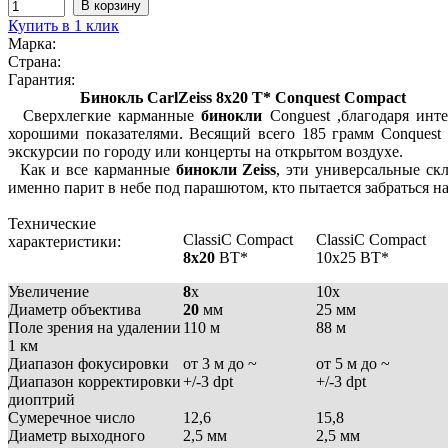
Купить в 1 клик
Марка:
Страна:
Гарантия:
Бинокль CarlZeiss 8x20 T* Conquest Compact
Сверхлегкие карманные
бинокли
Conguest ,благодаря инт
хорошими показателями. Весящий всего 185 грамм Conquest 
экскурсии по городу или концерты на открытом воздухе.
Как и все карманные
бинокли Zeiss
, эти универсальные ск
именно парит в небе под парашютом, кто пытается забраться на
Технические
ClassiC Compact
ClassiC Compact
характеристики:
8x20
BT*
10x25 BT*
Увеличение
8
x
10x
Диаметр объектива
20
мм
25 мм
Поле зрения на удалении
110 м
88 м
1 км
Диапазон фокусировки
от 3 м до ~
от 5 м до ~
Диапазон корректировки
+/-3 dpt
+/-3 dpt
диоптрий
Сумеречное число
12,6
15,8
Диаметр выходного
2,5 мм
2,5 мм